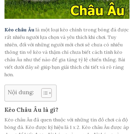
Kèo châu Âu
là một loại kèo chính trong bóng đá được
rất nhiều người lựa chọn và yêu thích khi chơi. Tuy
nhiên, đối với những người mới chơi sẽ chưa có nhiều
thông tin về kèo và thậm chí chưa biết cách tính kèo
châu Âu như thế nào để gia tăng tỷ lệ chiến thắng. Bài
viết dưới đây sẽ giúp bạn giải thích chi tiết và rõ ràng
hơn.
Nội dung:
Kèo Châu Âu là gì?
Kèo châu Âu đã quen thuộc với những tín đồ chơi cá độ
bóng đá. Kèo được ký hiệu là 1 x 2. Kèo châu Âu được áp