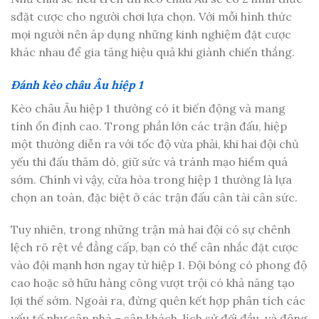
sđặt cược cho người chơi lựa chọn. Với mỗi hình thức
mọi người nên áp dụng những kinh nghiệm đặt cược
khác nhau để gia tăng hiệu quả khi giành chiến thắng.
Đánh kèo châu Âu hiệp 1
Kèo châu Âu hiệp 1 thường có ít biến động và mang
tính ổn định cao. Trong phần lớn các trận đấu, hiệp
một thường diễn ra với tốc độ vừa phải, khi hai đội chủ
yếu thi đấu thăm dò, giữ sức và tránh mạo hiểm quá
sớm. Chính vì vậy, cửa hòa trong hiệp 1 thường là lựa
chọn an toàn, đặc biệt ở các trận đấu cân tài cân sức.
Tuy nhiên, trong những trận mà hai đội có sự chênh
lệch rõ rệt về đẳng cấp, bạn có thể cân nhắc đặt cược
vào đội mạnh hơn ngay từ hiệp 1. Đội bóng có phong độ
cao hoặc sở hữu hàng công vượt trội có khả năng tạo
lợi thế sớm. Ngoài ra, đừng quên kết hợp phân tích các
yếu tố như sân nhà – sân khách, lịch sử đối đầu, và động