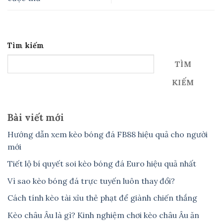
Tìm kiếm
TÌM
KIẾM
Bài viết mới
Hướng dẫn xem kèo bóng đá FB88 hiệu quả cho người
mới
Tiết lộ bí quyết soi kèo bóng đá Euro hiệu quả nhất
Vì sao kèo bóng đá trực tuyến luôn thay đổi?
Cách tính kèo tài xỉu thẻ phạt để giành chiến thắng
Kèo châu Âu là gì? Kinh nghiệm chơi kèo châu Âu ăn