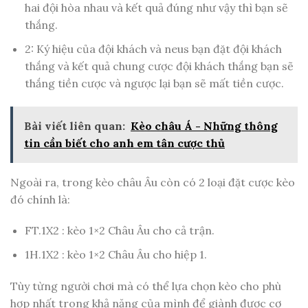
hai đội hòa nhau và kết quả đúng như vậy thì bạn sẽ
thắng.
2: Ký hiệu của đội khách và neus bạn đặt đội khách
thắng và kết quả chung cược đội khách thắng bạn sẽ
thắng tiền cược và ngược lại bạn sẽ mất tiền cược.
Bài viết liên quan:
Kèo châu Á - Những thông
tin cần biết cho anh em tân cược thủ
Ngoài ra, trong kèo châu Âu còn có 2 loại đặt cược kèo
đó chính là:
FT.1X2 : kèo 1×2 Châu Âu cho cả trận.
1H.1X2 : kèo 1×2 Châu Âu cho hiệp 1.
Tùy từng người chơi mà có thể lựa chọn kèo cho phù
hợp nhất trong khả năng của mình để giành được cơ