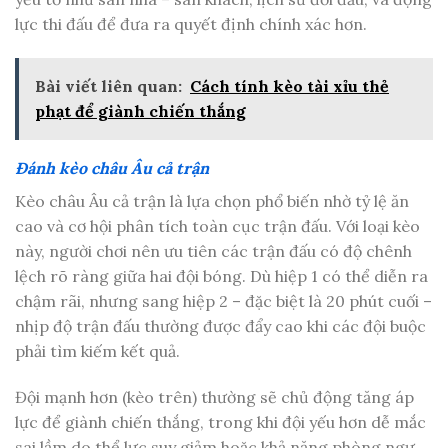
lực thi đấu để đưa ra quyết định chính xác hơn.
Bài viết liên quan:
Cách tính kèo tài xỉu thẻ
phạt để giành chiến thắng
Đánh kèo châu Âu cả trận
Kèo châu Âu cả trận là lựa chọn phổ biến nhờ tỷ lệ ăn
cao và cơ hội phân tích toàn cục trận đấu. Với loại kèo
này, người chơi nên ưu tiên các trận đấu có độ chênh
lệch rõ ràng giữa hai đội bóng. Dù hiệp 1 có thể diễn ra
chậm rãi, nhưng sang hiệp 2 – đặc biệt là 20 phút cuối –
nhịp độ trận đấu thường được đẩy cao khi các đội buộc
phải tìm kiếm kết quả.
Đội mạnh hơn (kèo trên) thường sẽ chủ động tăng áp
lực để giành chiến thắng, trong khi đội yếu hơn dễ mắc
sai lầm do thể lực suy giảm hoặc khả năng phòng ngự