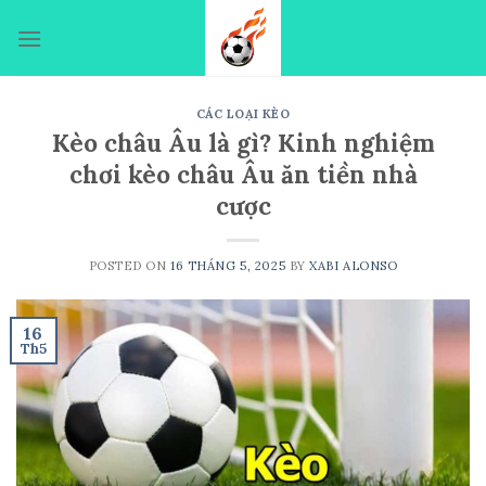
Skip
to
content
CÁC LOẠI KÈO
Kèo châu Âu là gì? Kinh nghiệm
chơi kèo châu Âu ăn tiền nhà
cược
POSTED ON
16 THÁNG 5, 2025
BY
XABI ALONSO
16
Th5