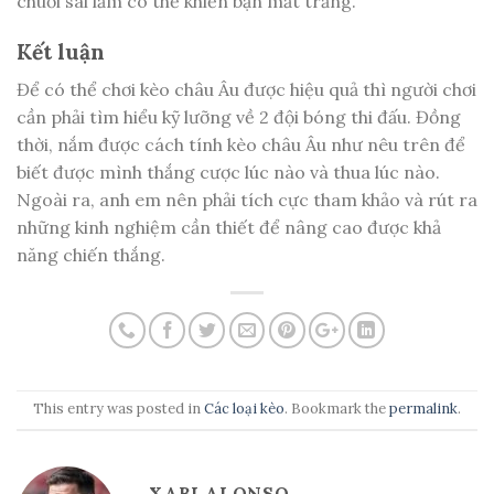
chuỗi sai lầm có thể khiến bạn mất trắng.
Kết luận
Để có thể chơi kèo châu Âu được hiệu quả thì người chơi
cần phải tìm hiểu kỹ lưỡng về 2 đội bóng thi đấu. Đồng
thời, nắm được cách tính kèo châu Âu như nêu trên để
biết được mình thắng cược lúc nào và thua lúc nào.
Ngoài ra, anh em nên phải tích cực tham khảo và rút ra
những kinh nghiệm cần thiết để nâng cao được khả
năng chiến thắng.
This entry was posted in
Các loại kèo
. Bookmark the
permalink
.
XABI ALONSO