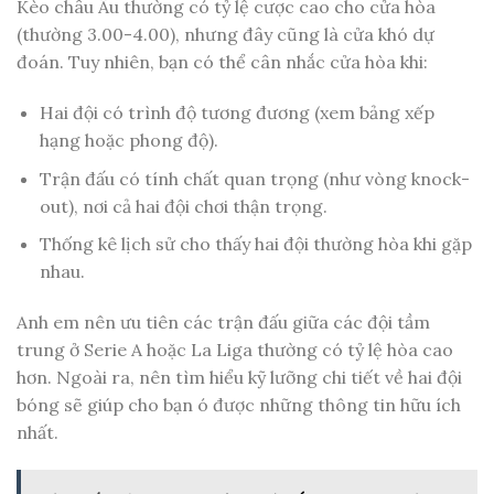
Kèo châu Âu thường có tỷ lệ cược cao cho cửa hòa
(thường 3.00-4.00), nhưng đây cũng là cửa khó dự
đoán. Tuy nhiên, bạn có thể cân nhắc cửa hòa khi:
Hai đội có trình độ tương đương (xem bảng xếp
hạng hoặc phong độ).
Trận đấu có tính chất quan trọng (như vòng knock-
out), nơi cả hai đội chơi thận trọng.
Thống kê lịch sử cho thấy hai đội thường hòa khi gặp
nhau.
Anh em nên ưu tiên các trận đấu giữa các đội tầm
trung ở Serie A hoặc La Liga thường có tỷ lệ hòa cao
hơn. Ngoài ra, nên tìm hiểu kỹ lưỡng chi tiết về hai đội
bóng sẽ giúp cho bạn ó được những thông tin hữu ích
nhất.