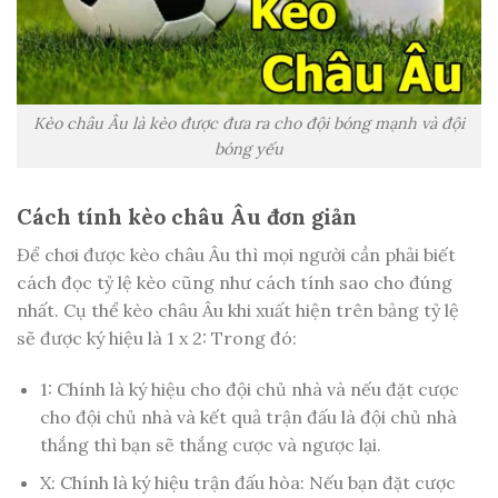
Kèo châu Âu là kèo được đưa ra cho đội bóng mạnh và đội
bóng yếu
Cách tính kèo châu Âu đơn giản
Để chơi được kèo châu Âu thì mọi người cần phải biết
cách đọc tỷ lệ kèo cũng như cách tính sao cho đúng
nhất. Cụ thể kèo châu Âu khi xuất hiện trên bảng tỷ lệ
sẽ được ký hiệu là 1 x 2: Trong đó:
1: Chính là ký hiệu cho đội chủ nhà và nếu đặt cược
cho đội chủ nhà và kết quả trận đấu là đội chủ nhà
thắng thì bạn sẽ thắng cược và ngược lại.
X: Chính là ký hiệu trận đấu hòa: Nếu bạn đặt cược