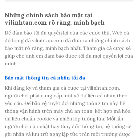
Những chính sách bảo mật tại
vilinhtan.com rõ ràng, minh bạch
Để đảm bảo tối đa quyền lợi của các cược thủ, Web cá
độ bóng đá vilinhtan.com đã đưa ra những chính sách
bảo mật rõ ràng, minh bạch nhất. Tham gia cá cược sẽ
giúp cho anh em đảm bảo được tối đa mọi quyền lợi của
mình.
Bảo mật thông tin cá nhân tối đa
Khi đăng ký và tham gia cá cược tại vilinhtan.com,
người chơi phải cung cấp một số dữ liệu cá nhân theo
yêu cầu. Để bảo vệ tuyệt đối những thông tin này, hệ
thống vận hành trên máy chủ an toàn, kết hợp mã hóa
dữ liệu chuẩn cookie và nhiều lớp tường lửa. Mỗi lần
người chơi cập nhật hay thay đổi thông tin, hệ thống sẽ
ghi nhận và lưu trữ ngay lập tức trên môi trường được