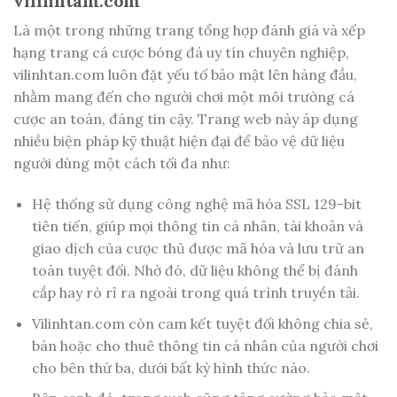
vilinhtam.com
Là một trong những trang tổng hợp đánh giá và xếp
hạng trang cá cược bóng đá uy tín chuyên nghiệp,
vilinhtan.com luôn đặt yếu tố bảo mật lên hàng đầu,
nhằm mang đến cho người chơi một môi trường cá
cược an toàn, đáng tin cậy. Trang web này áp dụng
nhiều biện pháp kỹ thuật hiện đại để bảo vệ dữ liệu
người dùng một cách tối đa như:
Hệ thống sử dụng công nghệ mã hóa SSL 129-bit
tiên tiến, giúp mọi thông tin cá nhân, tài khoản và
giao dịch của cược thủ được mã hóa và lưu trữ an
toàn tuyệt đối. Nhờ đó, dữ liệu không thể bị đánh
cắp hay rò rỉ ra ngoài trong quá trình truyền tải.
Vilinhtan.com còn cam kết tuyệt đối không chia sẻ,
bán hoặc cho thuê thông tin cá nhân của người chơi
cho bên thứ ba, dưới bất kỳ hình thức nào.