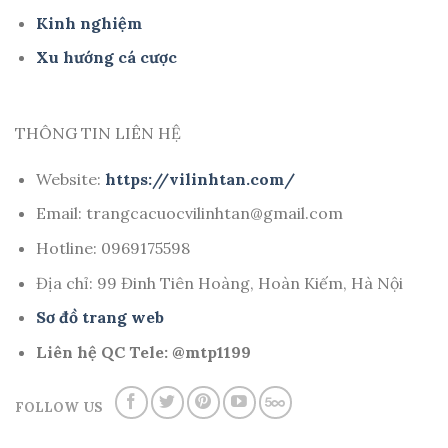
Kinh nghiệm
Xu hướng cá cược
THÔNG TIN LIÊN HỆ
Website:
https://vilinhtan.com/
Email:
trangcacuocvilinhtan@gmail.com
Hotline: 0969175598
Địa chỉ: 99 Đinh Tiên Hoàng, Hoàn Kiếm, Hà Nội
Sơ đồ trang web
Liên hệ QC Tele: @mtp1199
FOLLOW US